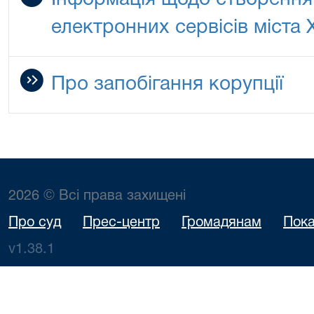
Інформація щодо створення
електронних сервісів міста 
Про запобігання корупції
2026 © Всі права захищені
Про суд
Прес-центр
Громадянам
Пока
v1.38.1