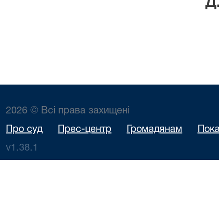
Д.В. Цві
2026 © Всі права захищені
Про суд
Прес-центр
Громадянам
Пока
v1.38.1