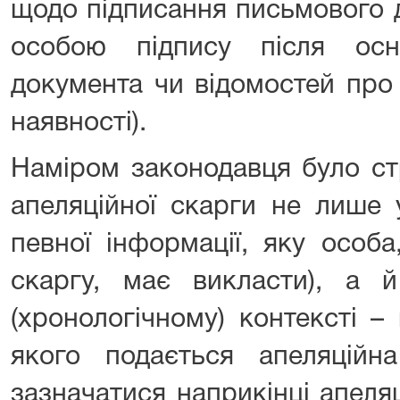
щодо підписання письмового 
особою підпису після осн
документа чи відомостей про 
наявності).
Наміром законодавця було ст
апеляційної скарги не лише 
певної інформації, яку особ
скаргу, має викласти), а й
(хронологічному) контексті –
якого подається апеляційн
зазначатися наприкінці апеляц